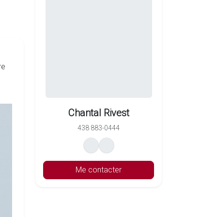
re
Chantal Rivest
438 883-0444
Me contacter