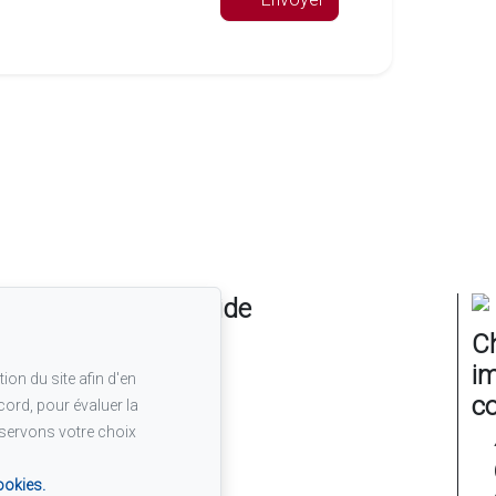
Navigation rapide
Ch
Accueil
im
Mes Inscriptions
ion du site afin d'en
À Propos
c
cord, pour évaluer la
Vendre
nservons votre choix
Acheter
Témoignages
ookies.