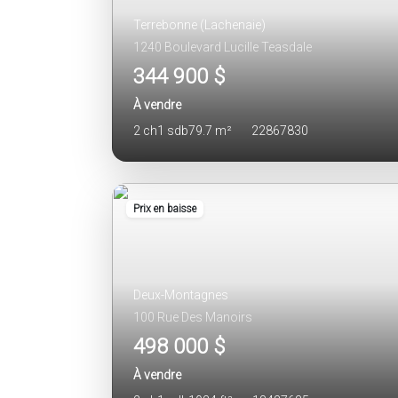
Terrebonne (Lachenaie)
1240 Boulevard Lucille Teasdale
344 900 $
À vendre
2 ch
1 sdb
79.7 m²
22867830
Prix en baisse
Deux-Montagnes
100 Rue Des Manoirs
498 000 $
À vendre