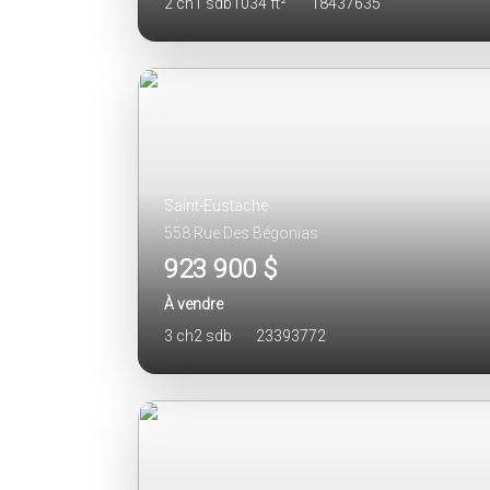
2 ch
1 sdb
1034 ft²
18437635
Saint-Eustache
558 Rue Des Bégonias
923 900 $
À vendre
3 ch
2 sdb
23393772