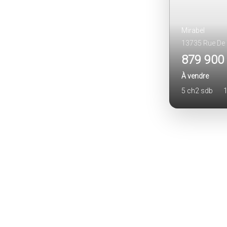
Mirabel
13735 Rue De
879 900
À vendre
5 ch
2 sdb