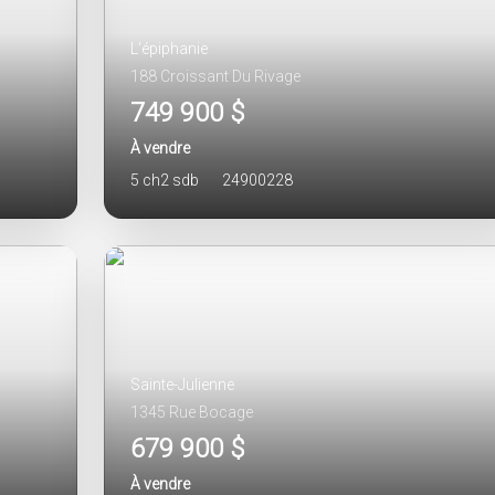
L'épiphanie
188 Croissant Du Rivage
749 900 $
À vendre
5 ch
2 sdb
24900228
Sainte-Julienne
1345 Rue Bocage
679 900 $
À vendre