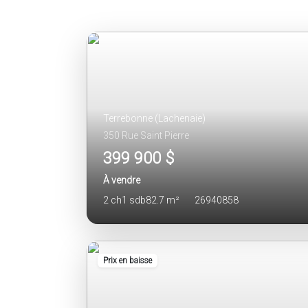
Terrebonne (Lachenaie)
350 Rue Saint Pierre
399 900 $
À vendre
2 ch
1 sdb
82.7 m²
26940858
Prix en baisse