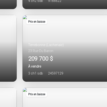
4 ch
2 sdb
9166622
Prix en baisse
Terrebonne (Lachenaie)
23 Rue Du Baron
209 700 $
À vendre
3 ch
1 sdb
24597129
Prix en baisse