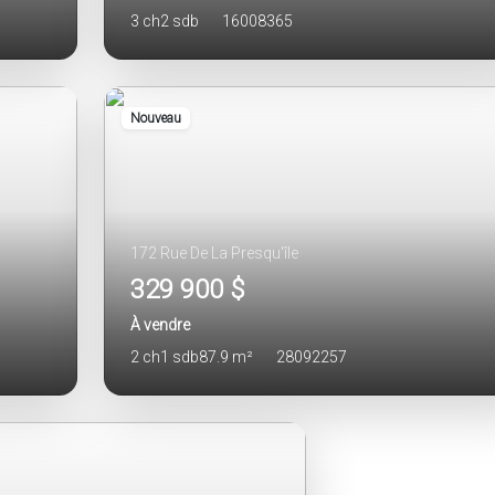
3 ch
2 sdb
16008365
Nouveau
172 Rue De La Presqu'île
329 900 $
À vendre
2 ch
1 sdb
87.9 m²
28092257