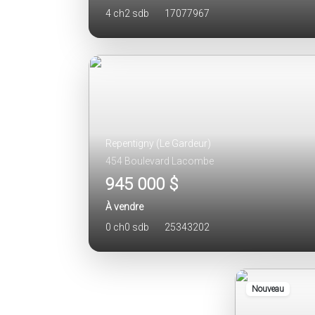
4 ch
2 sdb
17077967
Repentigny (Le Gardeur)
454 Boulevard Lacombe
945 000 $
À vendre
0 ch
0 sdb
25343202
Nouveau