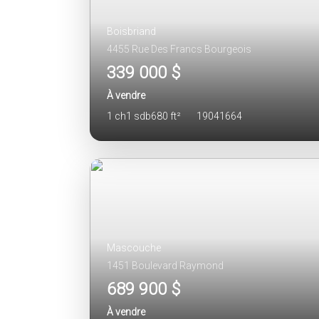
Boisbriand
4455 Rue Des Francs Bourgeois
339 000 $
À vendre
1 ch
1 sdb
680 ft²
19041664
Mascouche
1451 Boulevard Raymond
689 900 $
À vendre