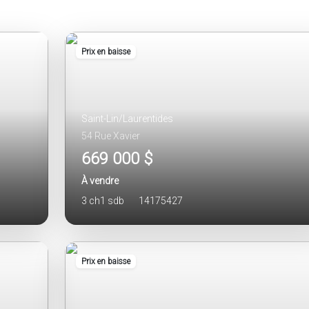
Prix en baisse
Saint-Lin/Laurentides
54 Rue Xavier
669 000 $
À vendre
3 ch
1 sdb
14175427
Prix en baisse