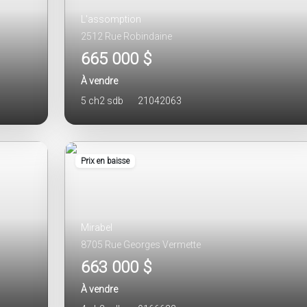
L'assomption
2512 Rue Robindaine
665 000 $
À vendre
5 ch
2 sdb
21042063
Prix en baisse
Mirabel
8705 Rue Georges Vermette
663 000 $
À vendre