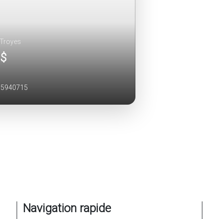
 Troyes
 $
15940715
Navigation rapide