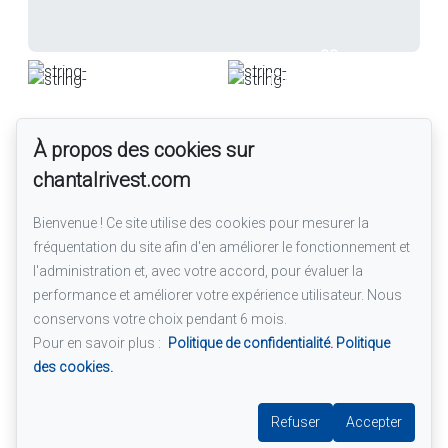
+32
Toutes les photos
Localisation
À propos des cookies sur
350 Rue St-Pierre, J6W5S7, Terrebonne (Terrebonne),
chantalrivest.com
Lanaudière
Bienvenue ! Ce site utilise des cookies pour mesurer la
fréquentation du site afin d'en améliorer le fonctionnement et
l'administration et, avec votre accord, pour évaluer la
performance et améliorer votre expérience utilisateur. Nous
conservons votre choix pendant 6 mois.
Pour en savoir plus :
Politique de confidentialité.
Politique
des cookies.
Refuser
Accepter